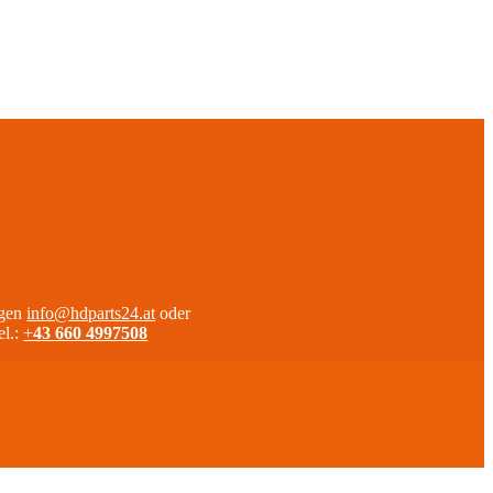
agen
info@hdparts24.at
oder
el.:
+
43 660 4997508