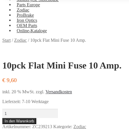
Parts Europe
Zodiac
ProBrake
Iron Optics
OEM Parts
Online-Kataloge
Versand
Start
/
Zodiac
/
10pck Flat Mini Fuse 10 Amp.
und
Bezahlung
10pck Flat Mini Fuse 10 Amp.
€
9,60
inkl. 20 % MwSt.
zzgl.
Versandkosten
Lieferzeit:
7-10 Werktage
10pck
Flat
In den Warenkorb
Mini
Artikelnummer:
ZC239213
Kategorie:
Zodiac
Fuse