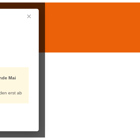
✕
nde Mai
den erst ab