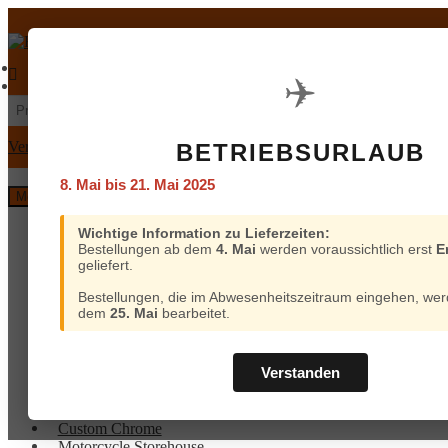
Zur
Zum
Navigation
Inhalt
springen
springen
€
0,00
0 Artikel
Mein Konto
Warenkorb
✈️
Suchen
Suchen
nach:
Versand und Bezahlung
BETRIEBSURLAUB
8. Mai bis 21. Mai 2025
Menü
Home
Wichtige Information zu Lieferzeiten:
Bestellungen ab dem
4. Mai
werden voraussichtlich erst
E
Custom Chrome
geliefert.
Motorcycle Storehouse
Parts Europe
Bestellungen, die im Abwesenheitszeitraum eingehen, wer
Zodiac
dem
25. Mai
bearbeitet.
ProBrake
Iron Optics
OEM Parts
Verstanden
Online-Kataloge
Versand
Home
und
Custom Chrome
Bezahlung
Motorcycle Storehouse