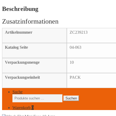
10
Amp.
Beschreibung
Menge
Artikelnummer
ZC239213
Katalog Seite
04-063
Verpackungsmenge
10
Verpackungseinheit
PACK
Suche
Suchen
Suchen
nach:
Warenkorb
0