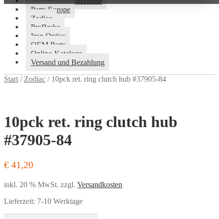
Motorcycle Storehouse
Parts Europe
Zodiac
ProBrake
Iron Optics
OEM Parts
Online-Kataloge
Versand und Bezahlung
Start
/
Zodiac
/
10pck ret. ring clutch hub #37905-84
10pck ret. ring clutch hub
#37905-84
€
41,20
inkl. 20 % MwSt.
zzgl.
Versandkosten
Lieferzeit:
7-10 Werktage
10pck