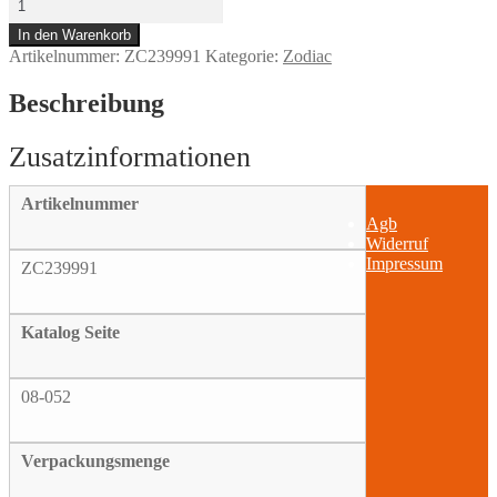
ret.
In den Warenkorb
ring
Artikelnummer:
ZC239991
Kategorie:
Zodiac
clutch
hub
#37905-
Beschreibung
84
Menge
Artikelnummer
Agb
Widerruf
Impressum
ZC239991
Katalog Seite
08-052
Verpackungsmenge