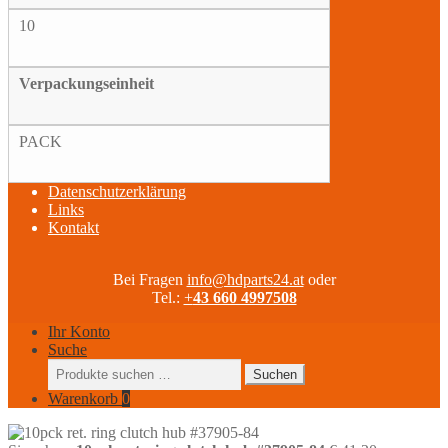
10
Verpackungseinheit
PACK
Datenschutzerklärung
Links
Kontakt
Bei Fragen
info@hdparts24.at
oder
Tel.:
+
43 660 4997508
Ihr Konto
Suche
Suchen
Suchen
nach:
Warenkorb
0