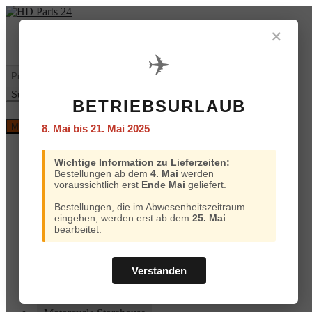
Zur
Zum
Navigation
Inhalt
✕
Mein
€
0,00
0 Artikel
springen
springen
Konto
✈️
Warenkorb
Suchen
nach:
Suchen
BETRIEBSURLAUB
Versand
Menü
8. Mai bis 21. Mai 2025
und
Bezahlung
Home
Wichtige Information zu Lieferzeiten:
Custom Chrome
Bestellungen ab dem
4. Mai
werden
Motorcycle Storehouse
voraussichtlich erst
Ende Mai
geliefert.
Parts Europe
Zodiac
Bestellungen, die im Abwesenheitszeitraum
ProBrake
eingehen, werden erst ab dem
25. Mai
Iron Optics
bearbeitet.
OEM Parts
Online-Kataloge
Versand und Bezahlung
Verstanden
Home
Custom Chrome