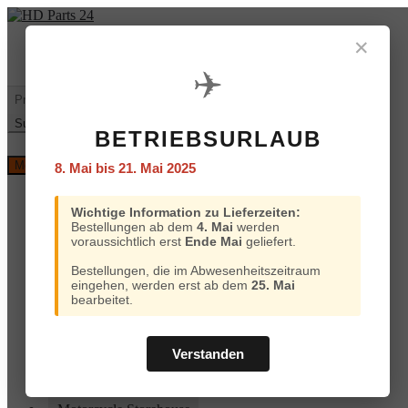
Zur
Zum
Navigation
Inhalt
✕
Mein
€
0,00
0 Artikel
springen
springen
Konto
✈️
Warenkorb
Suchen
nach:
Suchen
BETRIEBSURLAUB
Versand
Menü
8. Mai bis 21. Mai 2025
und
Bezahlung
Home
Wichtige Information zu Lieferzeiten:
Custom Chrome
Bestellungen ab dem
4. Mai
werden
Motorcycle Storehouse
voraussichtlich erst
Ende Mai
geliefert.
Parts Europe
Zodiac
Bestellungen, die im Abwesenheitszeitraum
ProBrake
eingehen, werden erst ab dem
25. Mai
Iron Optics
bearbeitet.
OEM Parts
Online-Kataloge
Versand und Bezahlung
Verstanden
Home
Custom Chrome