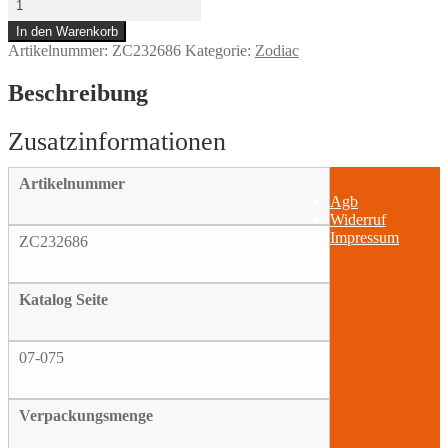
Cam
In den Warenkorb
gear
Artikelnummer:
ZC232686
Kategorie:
Zodiac
spacing
washers
.095
Beschreibung
Menge
Artikelnummer
Agb
Widerruf
Impressum
ZC232686
Katalog Seite
07-075
Verpackungsmenge