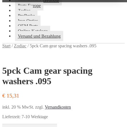
Motorcycle Storehouse
Parts Europe
Zodiac
ProBrake
Iron Optics
OEM Parts
Online-Kataloge
Versand und Bezahlung
Start
/
Zodiac
/
5pck Cam gear spacing washers .095
5pck Cam gear spacing
washers .095
€
15,31
inkl. 20 % MwSt.
zzgl.
Versandkosten
Lieferzeit:
7-10 Werktage
5pck