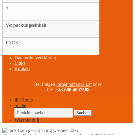
5
Verpackungseinheit
PACK
Datenschutzerklärung
Links
Kontakt
Bei Fragen
info@hdparts24.at
oder
Tel.:
+
43 660 4997508
Ihr Konto
Suche
Suchen
Suchen
nach:
Warenkorb
0