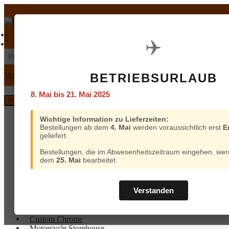
Zur
Zum
Navigation
Inhalt
springen
springen
€
0,00
0 Artikel
Mein Konto
Warenkorb
✈️
Suchen
Suchen
nach:
Versand und Bezahlung
BETRIEBSURLAUB
8. Mai bis 21. Mai 2025
Menü
Home
Wichtige Information zu Lieferzeiten:
Bestellungen ab dem
4. Mai
werden voraussichtlich erst
E
Custom Chrome
geliefert.
Motorcycle Storehouse
Parts Europe
Bestellungen, die im Abwesenheitszeitraum eingehen, wer
Zodiac
dem
25. Mai
bearbeitet.
ProBrake
Iron Optics
OEM Parts
Verstanden
Online-Kataloge
Versand
Home
und
Custom Chrome
Bezahlung
Motorcycle Storehouse