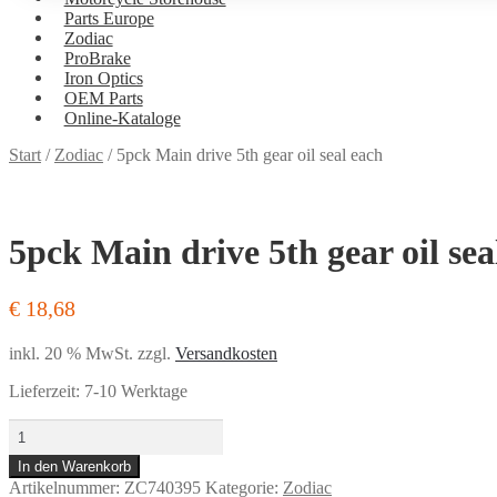
Parts Europe
Zodiac
ProBrake
Iron Optics
OEM Parts
Online-Kataloge
Versand
Start
/
Zodiac
/
5pck Main drive 5th gear oil seal each
und
Bezahlung
5pck Main drive 5th gear oil sea
€
18,68
inkl. 20 % MwSt.
zzgl.
Versandkosten
Lieferzeit:
7-10 Werktage
5pck
Main
In den Warenkorb
drive
Artikelnummer:
ZC740395
Kategorie:
Zodiac
5th