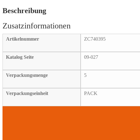
gear
oil
Beschreibung
seal
each
Menge
Artikelnummer
ZC740395
Katalog Seite
09-027
Verpackungsmenge
5
Verpackungseinheit
PACK