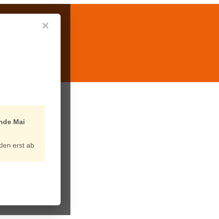
✕
nde Mai
den erst ab