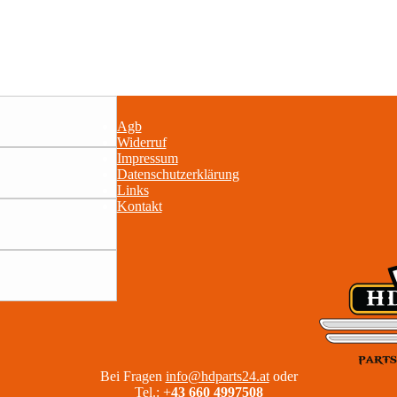
Agb
Widerruf
Impressum
Datenschutzerklärung
Links
Kontakt
Bei Fragen
info@hdparts24.at
oder
Tel.:
+
43 660 4997508