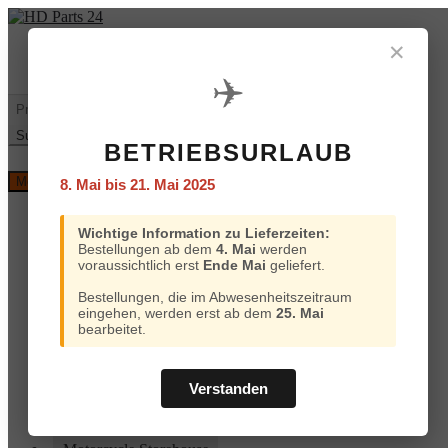
Zur
Zum
Navigation
Inhalt
✕
Mein
€
0,00
0 Artikel
springen
springen
Konto
✈️
Warenkorb
Suchen
nach:
Suchen
BETRIEBSURLAUB
Versand
Menü
8. Mai bis 21. Mai 2025
und
Bezahlung
Home
Wichtige Information zu Lieferzeiten:
Custom Chrome
Bestellungen ab dem
4. Mai
werden
Motorcycle Storehouse
voraussichtlich erst
Ende Mai
geliefert.
Parts Europe
Zodiac
Bestellungen, die im Abwesenheitszeitraum
ProBrake
eingehen, werden erst ab dem
25. Mai
Iron Optics
bearbeitet.
OEM Parts
Online-Kataloge
Versand und Bezahlung
Verstanden
Home
Custom Chrome