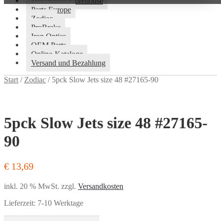
Motorcycle Storehouse
Parts Europe
Zodiac
ProBrake
Iron Optics
OEM Parts
Online-Kataloge
Versand und Bezahlung
Start
/
Zodiac
/
5pck Slow Jets size 48 #27165-90
5pck Slow Jets size 48 #27165-
90
€
13,69
inkl. 20 % MwSt.
zzgl.
Versandkosten
Lieferzeit:
7-10 Werktage
5pck