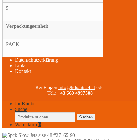
5
Verpackungseinheit
PACK
Datenschutzerklärung
Links
Kontakt
Bei Fragen
info@hdparts24.at
oder
Tel.:
+
43 660 4997508
Ihr Konto
Suche
Suchen
Suchen
nach:
Warenkorb
0