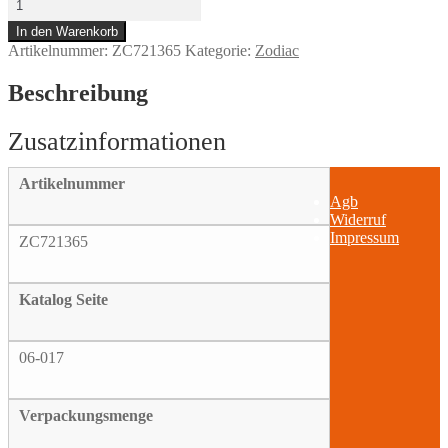
Slow
In den Warenkorb
Jets
Artikelnummer:
ZC721365
Kategorie:
Zodiac
size
48
#27165-
Beschreibung
90
Menge
Artikelnummer
Agb
Widerruf
Impressum
ZC721365
Katalog Seite
06-017
Verpackungsmenge