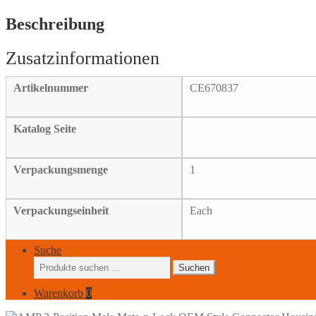
Mate-
n-
Beschreibung
Lock
OEM
Style
Connector
Housing
Artikelnummer
CE670837
White
Menge
Katalog Seite
Verpackungsmenge
1
Verpackungseinheit
Each
Suche
Suchen
Suchen
nach:
Warenkorb
0