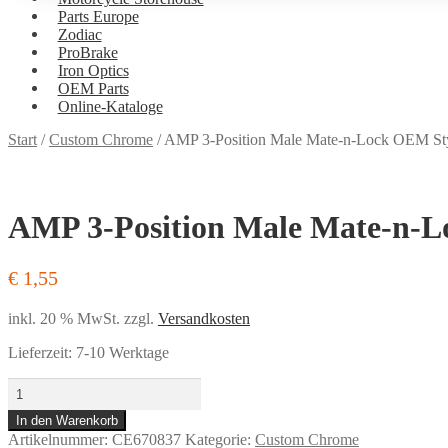
Parts Europe
Zodiac
ProBrake
Iron Optics
OEM Parts
Online-Kataloge
Versand
Start
/
Custom Chrome
/
AMP 3-Position Male Mate-n-Lock OEM Sty
und
Bezahlung
AMP 3-Position Male Mate-n-L
€
1,55
inkl. 20 % MwSt.
zzgl.
Versandkosten
Lieferzeit:
7-10 Werktage
AMP
3-
In den Warenkorb
Position
Artikelnummer:
CE670837
Kategorie:
Custom Chrome
Male