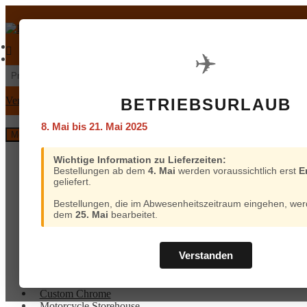
Zur
Zum
Navigation
Inhalt
springen
springen
€
0,00
0 Artikel
Mein Konto
Warenkorb
✈️
Suchen
Suchen
nach:
Versand und Bezahlung
BETRIEBSURLAUB
8. Mai bis 21. Mai 2025
Menü
Home
Wichtige Information zu Lieferzeiten:
Bestellungen ab dem
4. Mai
werden voraussichtlich erst
E
Custom Chrome
geliefert.
Motorcycle Storehouse
Parts Europe
Bestellungen, die im Abwesenheitszeitraum eingehen, wer
Zodiac
dem
25. Mai
bearbeitet.
ProBrake
Iron Optics
OEM Parts
Verstanden
Online-Kataloge
Versand
Home
und
Custom Chrome
Bezahlung
Motorcycle Storehouse