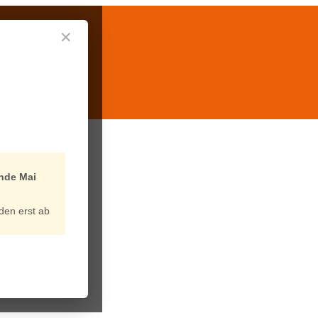
✕
nde Mai
den erst ab