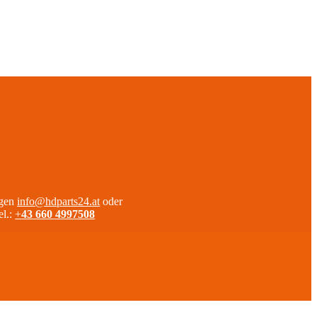
agen
info@hdparts24.at
oder
el.:
+
43 660 4997508