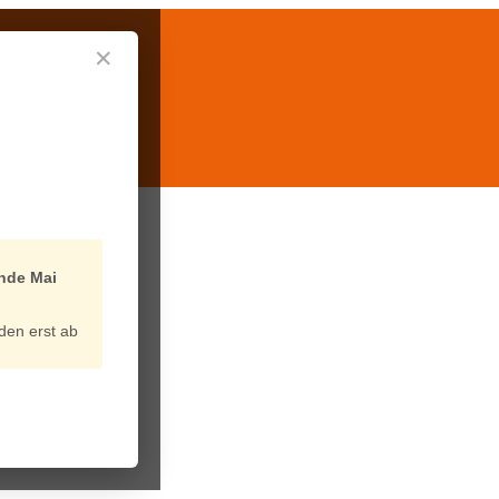
✕
nde Mai
den erst ab