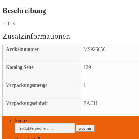
COVER
Menge
Beschreibung
; FITS:
Artikelnummer
MS926856
Katalog Seite
1291
Verpackungsmenge
1
Verpackungseinheit
EACH
Suche
Suchen
Suchen
nach: