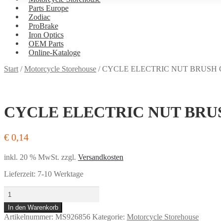
Parts Europe
Zodiac
ProBrake
Iron Optics
OEM Parts
Online-Kataloge
Versand
Start
/
Motorcycle Storehouse
/
CYCLE ELECTRIC NUT BRUSH
und
Bezahlung
CYCLE ELECTRIC NUT BRU
€
0,14
inkl. 20 % MwSt.
zzgl.
Versandkosten
Lieferzeit:
7-10 Werktage
CYCLE
ELECTRIC
In den Warenkorb
NUT
Artikelnummer:
MS926856
Kategorie:
Motorcycle Storehouse
BRUSH