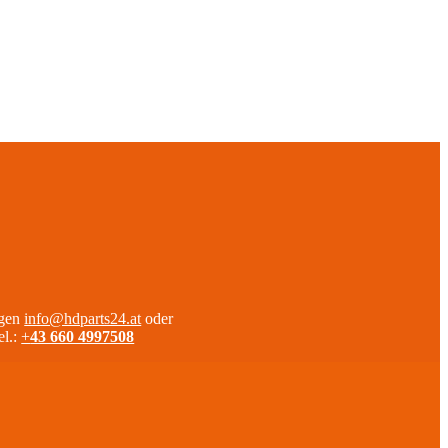
agen
info@hdparts24.at
oder
el.:
+
43 660 4997508