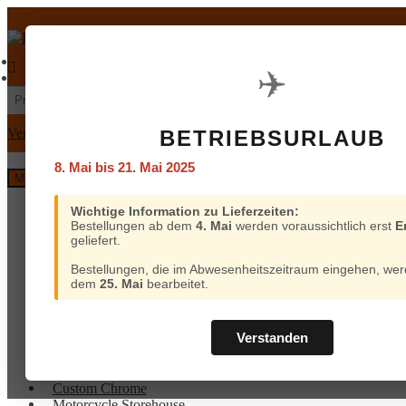
Zur
Zum
Navigation
Inhalt
springen
springen
€
0,00
0 Artikel
Mein Konto
Warenkorb
✈️
Suchen
Suchen
nach:
Versand und Bezahlung
BETRIEBSURLAUB
8. Mai bis 21. Mai 2025
Menü
Home
Wichtige Information zu Lieferzeiten:
Bestellungen ab dem
4. Mai
werden voraussichtlich erst
E
Custom Chrome
geliefert.
Motorcycle Storehouse
Parts Europe
Bestellungen, die im Abwesenheitszeitraum eingehen, wer
Zodiac
dem
25. Mai
bearbeitet.
ProBrake
Iron Optics
OEM Parts
Verstanden
Online-Kataloge
Versand
Home
und
Custom Chrome
Bezahlung
Motorcycle Storehouse