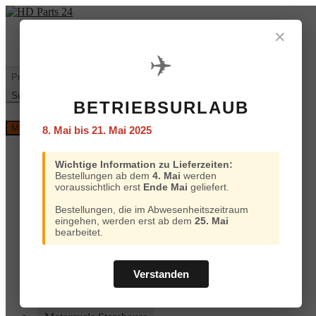
Zur
Zum
Navigation
Inhalt
✕
Mein
€
0,00
0 Artikel
springen
springen
Konto
✈️
Warenkorb
Suchen
nach:
Suchen
BETRIEBSURLAUB
Versand
Menü
8. Mai bis 21. Mai 2025
und
Bezahlung
Home
Wichtige Information zu Lieferzeiten:
Custom Chrome
Bestellungen ab dem
4. Mai
werden
Motorcycle Storehouse
voraussichtlich erst
Ende Mai
geliefert.
Parts Europe
Zodiac
Bestellungen, die im Abwesenheitszeitraum
ProBrake
eingehen, werden erst ab dem
25. Mai
Iron Optics
bearbeitet.
OEM Parts
Online-Kataloge
Versand und Bezahlung
Verstanden
Home
Custom Chrome