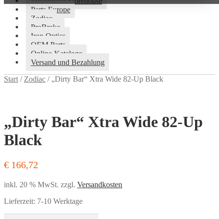
Motorcycle Storehouse
Parts Europe
Zodiac
ProBrake
Iron Optics
OEM Parts
Online-Kataloge
Versand und Bezahlung
Start
/
Zodiac
/
„Dirty Bar“ Xtra Wide 82-Up Black
„Dirty Bar“ Xtra Wide 82-Up
Black
€
166,72
inkl. 20 % MwSt.
zzgl.
Versandkosten
Lieferzeit:
7-10 Werktage
"Dirty