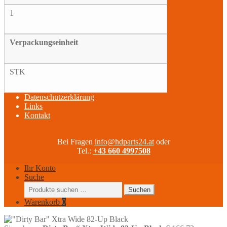
1
Verpackungseinheit
STK
Datenschutzerklärung
Links
Kontakt
Bei Fragen
info@hdparts24.at
oder
Tel.:
+
43 660 4997508
Ihr Konto
Suche
Suchen
Suchen
nach:
Warenkorb
0