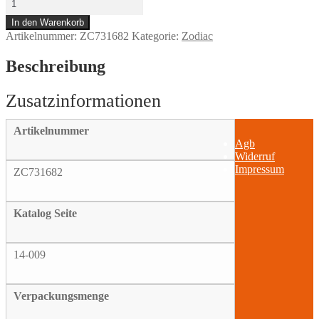
Bar"
In den Warenkorb
Xtra
Artikelnummer:
ZC731682
Kategorie:
Zodiac
Wide
82-
Up
Beschreibung
Black
Menge
Artikelnummer
Agb
Widerruf
Impressum
ZC731682
Katalog Seite
14-009
Verpackungsmenge