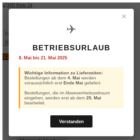
Zur
Zum
Navigation
Inhalt
✕
Mein
€
0,00
0 Artikel
springen
springen
Konto
✈️
Warenkorb
Suchen
nach:
Suchen
BETRIEBSURLAUB
Versand
Menü
8. Mai bis 21. Mai 2025
und
Bezahlung
Home
Wichtige Information zu Lieferzeiten:
Custom Chrome
Bestellungen ab dem
4. Mai
werden
Motorcycle Storehouse
voraussichtlich erst
Ende Mai
geliefert.
Parts Europe
Zodiac
Bestellungen, die im Abwesenheitszeitraum
ProBrake
eingehen, werden erst ab dem
25. Mai
Iron Optics
bearbeitet.
OEM Parts
Online-Kataloge
Versand und Bezahlung
Verstanden
Home
Custom Chrome