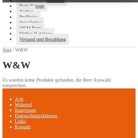
Motorcycle Storehouse
Parts Europe
Zodiac
ProBrake
Iron Optics
OEM Parts
Online-Kataloge
Versand und Bezahlung
Start
/
W&W
W&W
Es wurden keine Produkte gefunden, die Ihrer Auswahl
entsprechen.
Agb
Widerruf
Impressum
Datenschutzerklärung
Links
Kontakt