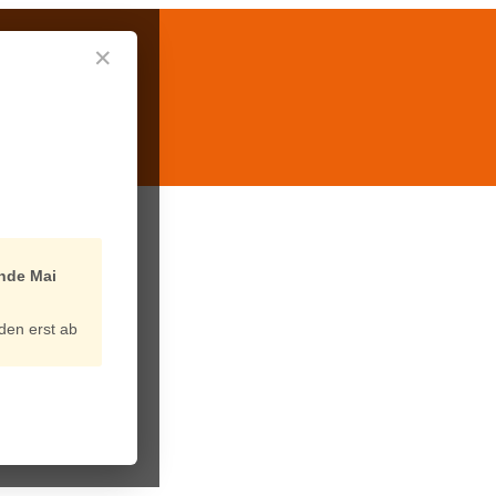
✕
nde Mai
den erst ab