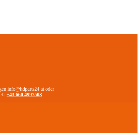
agen
info@hdparts24.at
oder
el.:
+
43 660 4997508