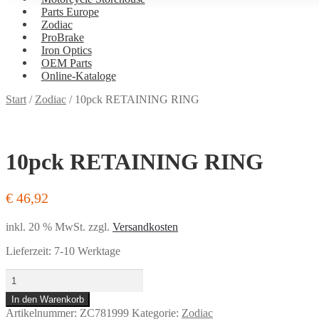
Parts Europe
Zodiac
ProBrake
Iron Optics
OEM Parts
Online-Kataloge
Versand
Start
/
Zodiac
/
10pck RETAINING RING
und
Bezahlung
10pck RETAINING RING
€
46,92
inkl. 20 % MwSt.
zzgl.
Versandkosten
Lieferzeit:
7-10 Werktage
10pck
RETAINING
In den Warenkorb
RING
Artikelnummer:
ZC781999
Kategorie:
Zodiac
Menge