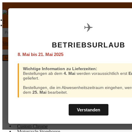
Zur
Zum
Navigation
Inhalt
springen
springen
€
0,00
0 Artikel
Mein Konto
Warenkorb
✈️
Suchen
Suchen
nach:
Versand und Bezahlung
BETRIEBSURLAUB
8. Mai bis 21. Mai 2025
Menü
Home
Wichtige Information zu Lieferzeiten:
Bestellungen ab dem
4. Mai
werden voraussichtlich erst
E
Custom Chrome
geliefert.
Motorcycle Storehouse
Parts Europe
Bestellungen, die im Abwesenheitszeitraum eingehen, wer
Zodiac
dem
25. Mai
bearbeitet.
ProBrake
Iron Optics
OEM Parts
Verstanden
Online-Kataloge
Versand
Home
und
Custom Chrome
Bezahlung
Motorcycle Storehouse