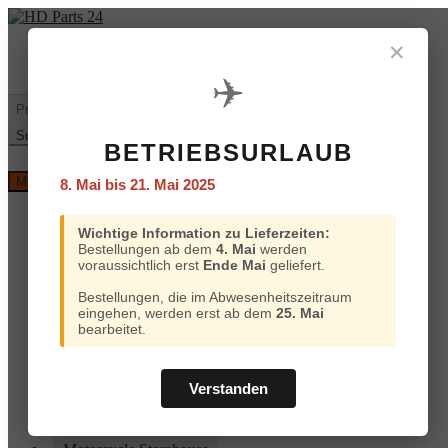
Zur
Zum
Navigation
Inhalt
✕
Mein
€
0,00
0 Artikel
springen
springen
Konto
✈️
Warenkorb
Suchen
nach:
Suchen
BETRIEBSURLAUB
Versand
Menü
8. Mai bis 21. Mai 2025
und
Bezahlung
Home
Wichtige Information zu Lieferzeiten:
Custom Chrome
Bestellungen ab dem
4. Mai
werden
Motorcycle Storehouse
voraussichtlich erst
Ende Mai
geliefert.
Parts Europe
Zodiac
Bestellungen, die im Abwesenheitszeitraum
ProBrake
eingehen, werden erst ab dem
25. Mai
Iron Optics
bearbeitet.
OEM Parts
Online-Kataloge
Versand und Bezahlung
Verstanden
Home
Custom Chrome