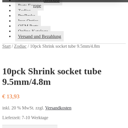
Motorcycle Storehouse
Parts Europe
Zodiac
ProBrake
Iron Optics
OEM Parts
Online-Kataloge
Versand und Bezahlung
Start
/
Zodiac
/
10pck Shrink socket tube 9.5mm/4.8m
10pck Shrink socket tube
9.5mm/4.8m
€
13,93
inkl. 20 % MwSt.
zzgl.
Versandkosten
Lieferzeit:
7-10 Werktage
10pck