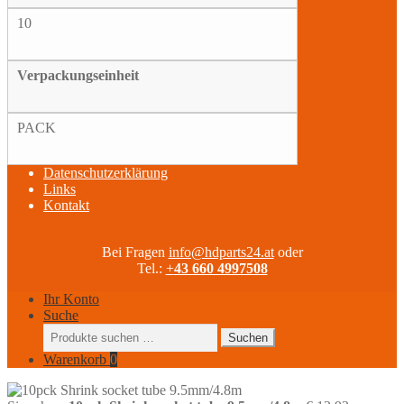
10
Verpackungseinheit
PACK
Datenschutzerklärung
Links
Kontakt
Bei Fragen
info@hdparts24.at
oder
Tel.:
+
43 660 4997508
Ihr Konto
Suche
Suchen
Suchen
nach:
Warenkorb
0