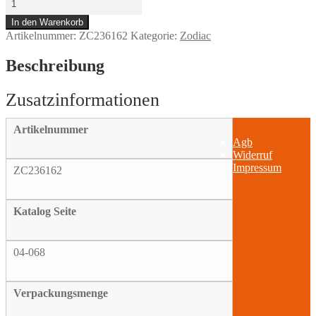
Shrink
In den Warenkorb
socket
Artikelnummer:
ZC236162
Kategorie:
Zodiac
tube
9.5mm/4.8m
Menge
Beschreibung
Artikelnummer
Agb
Widerruf
Impressum
ZC236162
Katalog Seite
04-068
Verpackungsmenge