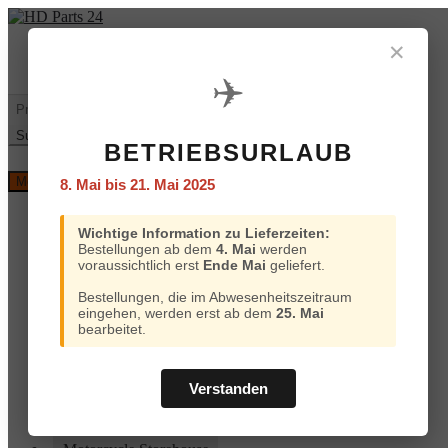
Zur
Zum
Navigation
Inhalt
✕
Mein
€
0,00
0 Artikel
springen
springen
Konto
✈️
Warenkorb
Suchen
nach:
Suchen
BETRIEBSURLAUB
Versand
Menü
8. Mai bis 21. Mai 2025
und
Bezahlung
Home
Wichtige Information zu Lieferzeiten:
Custom Chrome
Bestellungen ab dem
4. Mai
werden
Motorcycle Storehouse
voraussichtlich erst
Ende Mai
geliefert.
Parts Europe
Zodiac
Bestellungen, die im Abwesenheitszeitraum
ProBrake
eingehen, werden erst ab dem
25. Mai
Iron Optics
bearbeitet.
OEM Parts
Online-Kataloge
Versand und Bezahlung
Verstanden
Home
Custom Chrome