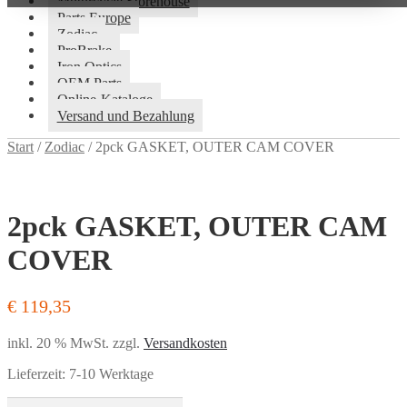
Motorcycle Storehouse
Parts Europe
Zodiac
ProBrake
Iron Optics
OEM Parts
Online-Kataloge
Versand und Bezahlung
Start
/
Zodiac
/
2pck GASKET, OUTER CAM COVER
2pck GASKET, OUTER CAM
COVER
€
119,35
inkl. 20 % MwSt.
zzgl.
Versandkosten
Lieferzeit:
7-10 Werktage
2pck