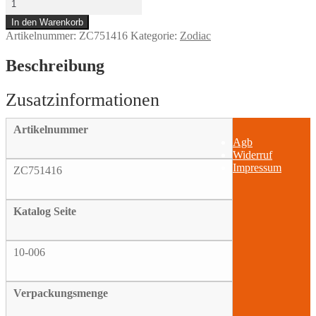
GASKET,
In den Warenkorb
OUTER
Artikelnummer:
ZC751416
Kategorie:
Zodiac
CAM
COVER
Menge
Beschreibung
Artikelnummer
Agb
Widerruf
Impressum
ZC751416
Katalog Seite
10-006
Verpackungsmenge