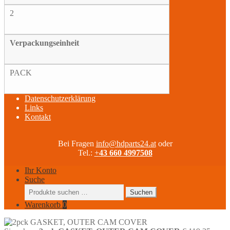
2
Verpackungseinheit
PACK
Datenschutzerklärung
Links
Kontakt
Bei Fragen
info@hdparts24.at
oder
Tel.:
+
43 660 4997508
Ihr Konto
Suche
Suchen
Suchen
nach:
Warenkorb
0