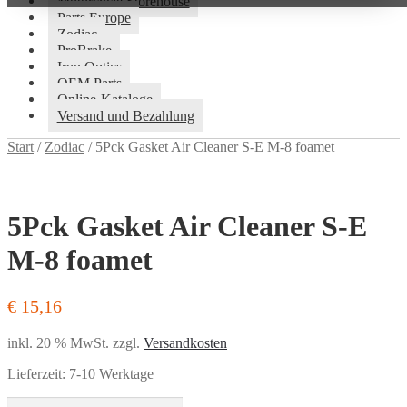
Motorcycle Storehouse
Parts Europe
Zodiac
ProBrake
Iron Optics
OEM Parts
Online-Kataloge
Versand und Bezahlung
Start
/
Zodiac
/
5Pck Gasket Air Cleaner S-E M-8 foamet
5Pck Gasket Air Cleaner S-E
M-8 foamet
€
15,16
inkl. 20 % MwSt.
zzgl.
Versandkosten
Lieferzeit:
7-10 Werktage
5Pck