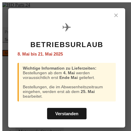
Zur
Zum
Navigation
Inhalt
✕
Mein
€
0,00
0 Artikel
springen
springen
Konto
✈️
Warenkorb
Suchen
nach:
Suchen
BETRIEBSURLAUB
Versand
Menü
8. Mai bis 21. Mai 2025
und
Bezahlung
Home
Wichtige Information zu Lieferzeiten:
Custom Chrome
Bestellungen ab dem
4. Mai
werden
Motorcycle Storehouse
voraussichtlich erst
Ende Mai
geliefert.
Parts Europe
Zodiac
Bestellungen, die im Abwesenheitszeitraum
ProBrake
eingehen, werden erst ab dem
25. Mai
Iron Optics
bearbeitet.
OEM Parts
Online-Kataloge
Versand und Bezahlung
Verstanden
Home
Custom Chrome