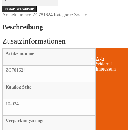
Gasket
In den Warenkorb
Air
Artikelnummer:
ZC781624
Kategorie:
Zodiac
Cleaner
S-
E
Beschreibung
M-
8
foamet
Menge
Artikelnummer
Agb
Widerruf
Impressum
ZC781624
Katalog Seite
10-024
Verpackungsmenge