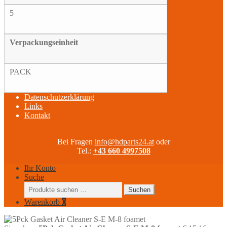
5
Verpackungseinheit
PACK
Datenschutzerklärung
Links
Kontakt
Bei Fragen
info@hdparts24.at
oder
Tel.:
+
43 660 4997508
Ihr Konto
Suche
Suchen
Suchen
nach:
Warenkorb
0