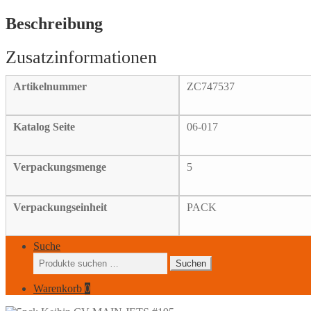
JETS
#195
Beschreibung
Menge
Artikelnummer
ZC747537
Katalog Seite
06-017
Verpackungsmenge
5
Verpackungseinheit
PACK
Suche
Suchen
Suchen
nach:
Warenkorb
0