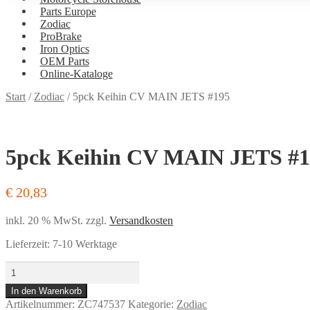
Parts Europe
Zodiac
ProBrake
Iron Optics
OEM Parts
Online-Kataloge
Versand
Start
/
Zodiac
/
5pck Keihin CV MAIN JETS #195
und
Bezahlung
5pck Keihin CV MAIN JETS #1
€
20,83
inkl. 20 % MwSt.
zzgl.
Versandkosten
Lieferzeit:
7-10 Werktage
5pck
Keihin
In den Warenkorb
CV
Artikelnummer:
ZC747537
Kategorie:
Zodiac
MAIN