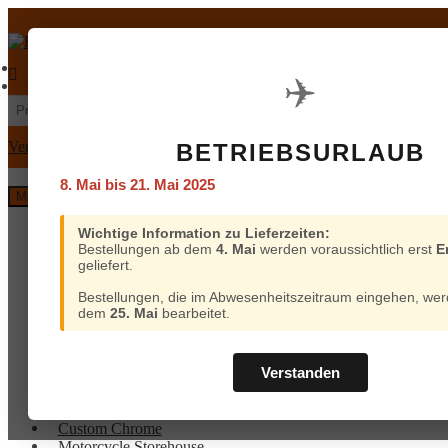
Zur
Zum
Navigation
Inhalt
springen
springen
€
0,00
0 Artikel
Mein Konto
Warenkorb
✈️
Suchen
Suchen
nach:
Versand und Bezahlung
BETRIEBSURLAUB
8. Mai bis 21. Mai 2025
Menü
Home
Wichtige Information zu Lieferzeiten:
Bestellungen ab dem
4. Mai
werden voraussichtlich erst
E
Custom Chrome
geliefert.
Motorcycle Storehouse
Parts Europe
Bestellungen, die im Abwesenheitszeitraum eingehen, wer
Zodiac
dem
25. Mai
bearbeitet.
ProBrake
Iron Optics
OEM Parts
Verstanden
Online-Kataloge
Versand
Home
und
Custom Chrome
Bezahlung
Motorcycle Storehouse