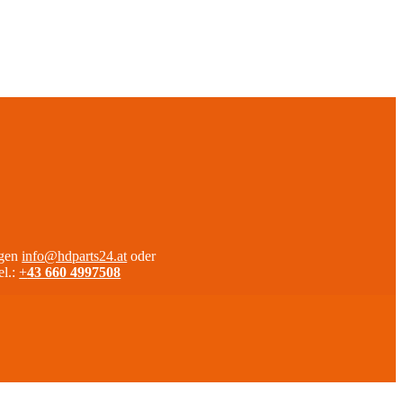
agen
info@hdparts24.at
oder
el.:
+
43 660 4997508