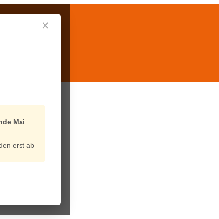
✕
nde Mai
den erst ab