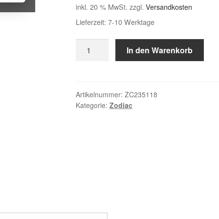
inkl. 20 % MwSt.
zzgl.
Versandkosten
Lieferzeit:
7-10 Werktage
5pck
In den Warenkorb
Thrust
washer,
mainshaft
.0
Artikelnummer:
ZC235118
Kategorie:
Zodiac
Menge