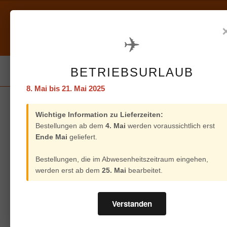
Zur
Zum
Navigation
Inhalt
springen
springen
✈️
Versand und Bezahlung
Home
Custom Chrome
Motorcycle Sto
BETRIEBSURLAUB
8. Mai bis 21. Mai 2025
Start
Zodiac
5pck Thrust washer, mainshaf
Wichtige Information zu Lieferzeiten:
Bestellungen ab dem
4. Mai
werden voraussichtlich erst
Ende Mai
geliefert.
Bestellungen, die im Abwesenheitszeitraum eingehen,
werden erst ab dem
25. Mai
bearbeitet.
Verstanden