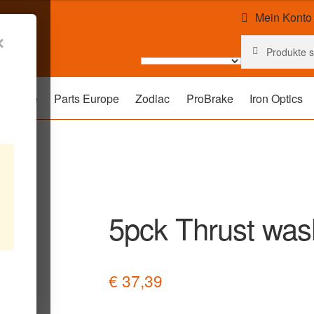
Mein Konto
✕
Suchen
Suchen
nach:
rehouse
Parts Europe
Zodiac
ProBrake
Iron Optics
t .0
5pck Thrust wash
€
37,39