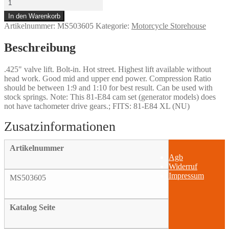
Y
In den Warenkorb
/
Artikelnummer:
MS503605
Kategorie:
Motorcycle Storehouse
.425"
Sportster
cam
Beschreibung
set
Menge
.425" valve lift. Bolt-in. Hot street. Highest lift available without
head work. Good mid and upper end power. Compression Ratio
should be between 1:9 and 1:10 for best result. Can be used with
stock springs. Note: This 81-E84 cam set (generator models) does
not have tachometer drive gears.; FITS: 81-E84 XL (NU)
Artikelnummer
Agb
Widerruf
Impressum
MS503605
Katalog Seite