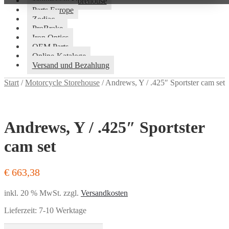
Motorcycle Storehouse
Parts Europe
Zodiac
ProBrake
Iron Optics
OEM Parts
Online-Kataloge
Versand und Bezahlung
Start
/
Motorcycle Storehouse
/
Andrews, Y / .425″ Sportster cam set
Andrews, Y / .425″ Sportster
cam set
€
663,38
inkl. 20 % MwSt.
zzgl.
Versandkosten
Lieferzeit:
7-10 Werktage
Andrews,