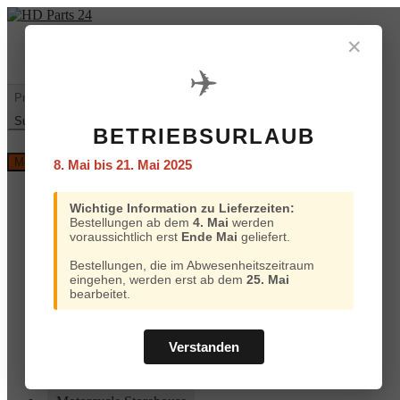
Zur
Zum
Navigation
Inhalt
✕
Mein
€
0,00
0 Artikel
springen
springen
Konto
✈️
Warenkorb
Suchen
nach:
Suchen
BETRIEBSURLAUB
Versand
Menü
8. Mai bis 21. Mai 2025
und
Bezahlung
Home
Wichtige Information zu Lieferzeiten:
Custom Chrome
Bestellungen ab dem
4. Mai
werden
Motorcycle Storehouse
voraussichtlich erst
Ende Mai
geliefert.
Parts Europe
Zodiac
Bestellungen, die im Abwesenheitszeitraum
ProBrake
eingehen, werden erst ab dem
25. Mai
Iron Optics
bearbeitet.
OEM Parts
Online-Kataloge
Versand und Bezahlung
Verstanden
Home
Custom Chrome