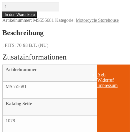
ANTIQUE
STYLE
In den Warenkorb
DERBY
Artikelnummer:
MS555681
Kategorie:
Motorcycle Storehouse
COVER
PLAIN
Menge
Beschreibung
; FITS: 70-98 B.T. (NU)
Artikelnummer
Agb
Widerruf
Impressum
MS555681
Katalog Seite
1078