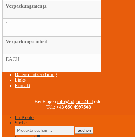
Verpackungsmenge
1
Verpackungseinheit
EACH
Datenschutzerklärung
Links
Kontakt
Bei Fragen
info@hdparts24.at
oder
Tel.:
+
43 660 4997508
Ihr Konto
Suche
Suchen
Suchen
nach: