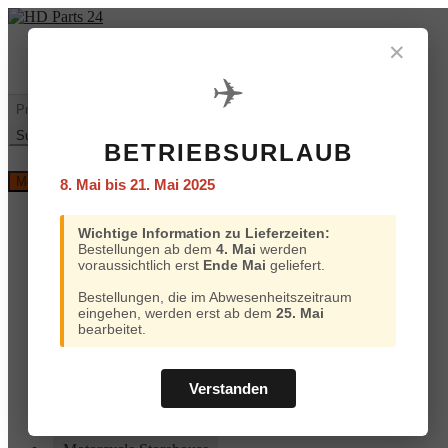
Zur
Zum
Navigation
Inhalt
✕
Mein
€
0,00
0 Artikel
springen
springen
Konto
✈️
Warenkorb
Suchen
nach:
Suchen
BETRIEBSURLAUB
Versand
Menü
8. Mai bis 21. Mai 2025
und
Bezahlung
Home
Wichtige Information zu Lieferzeiten:
Custom Chrome
Bestellungen ab dem
4. Mai
werden
Motorcycle Storehouse
voraussichtlich erst
Ende Mai
geliefert.
Parts Europe
Zodiac
Bestellungen, die im Abwesenheitszeitraum
ProBrake
eingehen, werden erst ab dem
25. Mai
Iron Optics
bearbeitet.
OEM Parts
Online-Kataloge
Versand und Bezahlung
Verstanden
Home
Custom Chrome