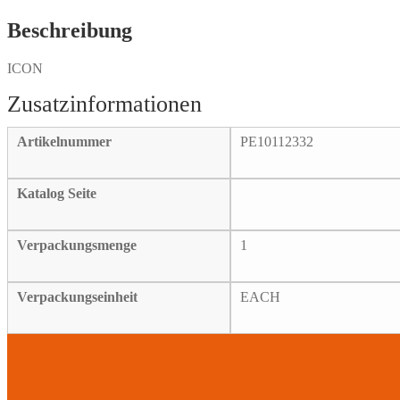
2X
Menge
Beschreibung
ICON
Artikelnummer
PE10112332
Katalog Seite
Verpackungsmenge
1
Verpackungseinheit
EACH