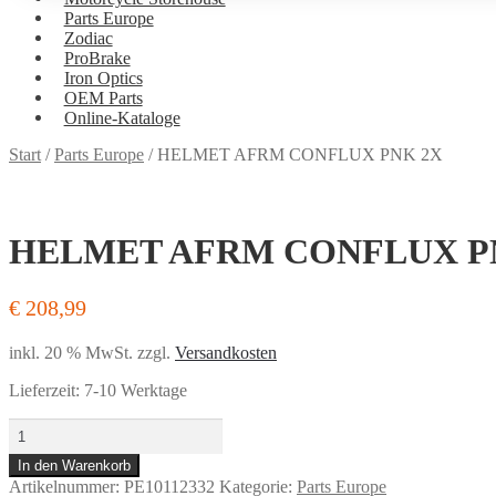
Parts Europe
Zodiac
ProBrake
Iron Optics
OEM Parts
Online-Kataloge
Versand
Start
/
Parts Europe
/
HELMET AFRM CONFLUX PNK 2X
und
Bezahlung
HELMET AFRM CONFLUX P
€
208,99
inkl. 20 % MwSt.
zzgl.
Versandkosten
Lieferzeit:
7-10 Werktage
HELMET
AFRM
In den Warenkorb
CONFLUX
Artikelnummer:
PE10112332
Kategorie:
Parts Europe
PNK