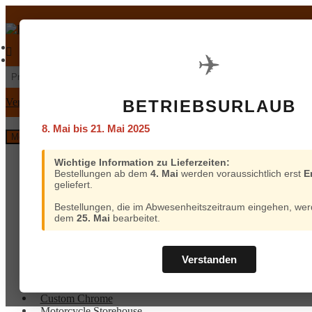
Zur
Zum
Navigation
Inhalt
springen
springen
€
0,00
0 Artikel
Mein Konto
Warenkorb
✈️
Suchen
Suchen
nach:
Versand und Bezahlung
BETRIEBSURLAUB
8. Mai bis 21. Mai 2025
Menü
Home
Wichtige Information zu Lieferzeiten:
Bestellungen ab dem
4. Mai
werden voraussichtlich erst
E
Custom Chrome
geliefert.
Motorcycle Storehouse
Parts Europe
Bestellungen, die im Abwesenheitszeitraum eingehen, wer
Zodiac
dem
25. Mai
bearbeitet.
ProBrake
Iron Optics
OEM Parts
Verstanden
Online-Kataloge
Versand
Home
und
Custom Chrome
Bezahlung
Motorcycle Storehouse