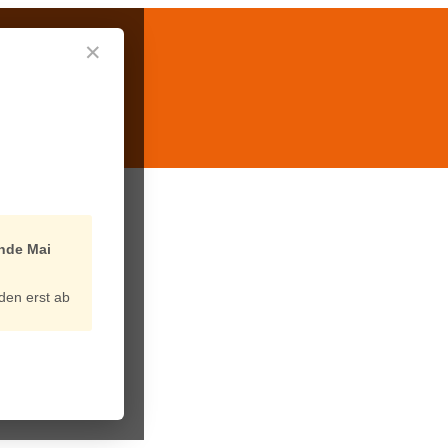
✕
nde Mai
den erst ab